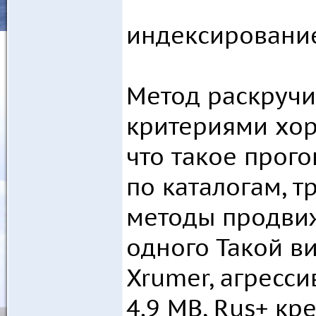
индексирование
Метод раскручи
критериями хор
что такое прого
по каталогам, 
методы продвиже
одного Такой в
Xrumer, агрессив
4.9 MB, Rus+ к