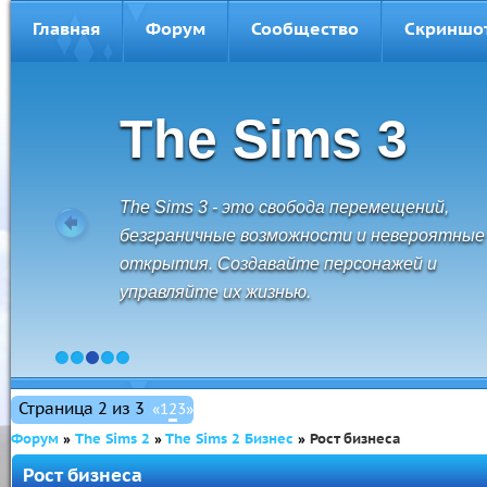
Главная
Форум
Сообщество
Скриншо
The Sims 3
The Sims 3 - это свобода перемещений,
безграничные возможности и невероятные
открытия. Создавайте персонажей и
управляйте их жизнью.
1
2
3
4
5
Страница
2
из
3
«
1
2
3
»
Форум
»
The Sims 2
»
The Sims 2 Бизнес
»
Рост бизнеса
Рост бизнеса