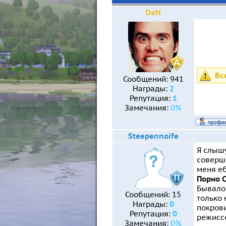
DaN
Вс
Сообщений:
941
Награды:
2
Репутация:
1
Замечания:
0%
Steepennoife
Я слышу
соверше
меня еб
Порно 
Бывало,
Сообщений:
15
только 
Награды:
0
покрови
Репутация:
0
режисс
Замечания:
0%