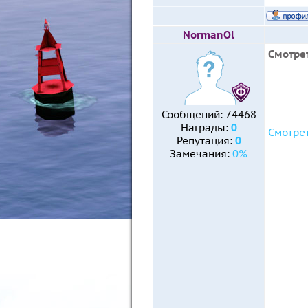
NormanOl
Смотрет
Сообщений:
74468
Награды:
0
Смотрет
Репутация:
0
Замечания:
0%