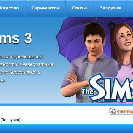
бщество
Скриншоты
Статьи
Загрузка
ims 3
обода перемещений,
ожности и невероятные
йте персонажей и
ью.
(Загрузка)