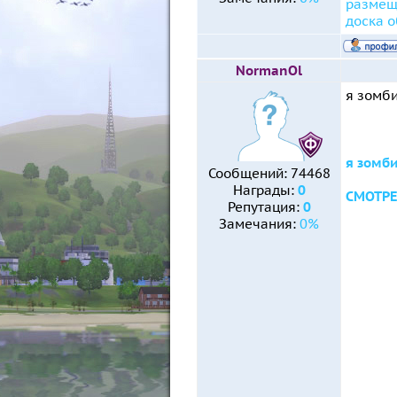
размещ
доска 
NormanOl
я зомби
я зомби
Сообщений:
74468
Награды:
0
СМОТРЕ
Репутация:
0
Замечания:
0%