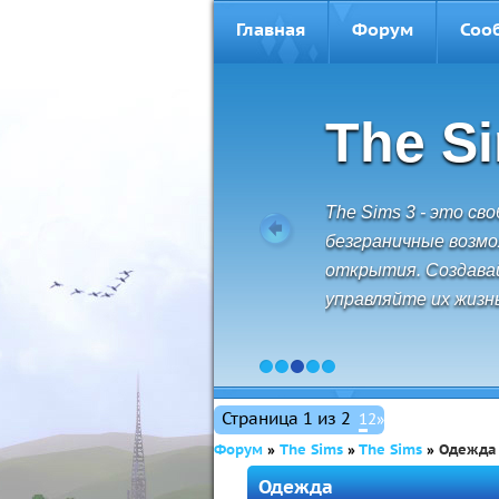
Главная
Форум
Соо
The S
The Sims 3 - это св
безграничные возм
открытия. Создава
управляйте их жизн
1
2
3
4
5
Страница
1
из
2
1
2
»
Форум
»
The Sims
»
The Sims
»
Одежда
Одежда