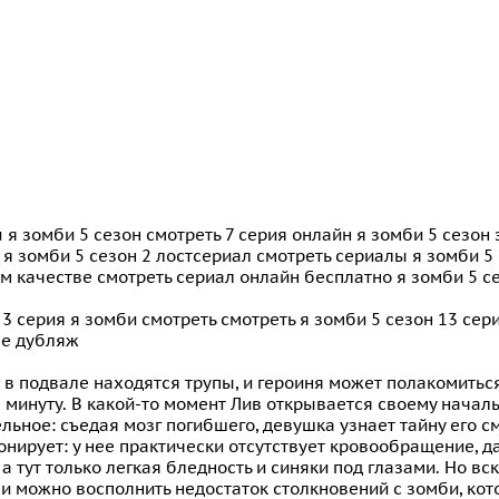
u я зомби 5 сезон смотреть 7 серия онлайн я зомби 5 сезон
 я зомби 5 сезон 2 лостсериал смотреть сериалы я зомби 5
 качестве смотреть сериал онлайн бесплатно я зомби 5 сез
 3 серия я зомби смотреть смотреть я зомби 5 сезон 13 се
ве дубляж
в подвале находятся трупы, и героиня может полакомитьс
минуту. В какой-то момент Лив открывается своему начальс
льное: съедая мозг погибшего, девушка узнает тайну его с
нирует: у нее практически отсутствует кровообращение, д
 а тут только легкая бледность и синяки под глазами. Но вск
 и можно восполнить недостаток столкновений с зомби, ко