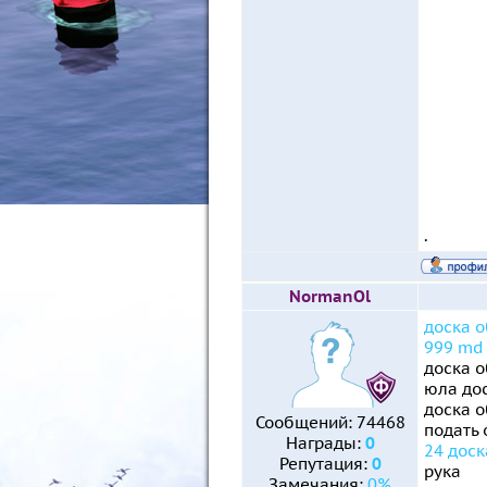
.
NormanOl
доска 
999 md
доска 
юла до
доска 
Сообщений:
74468
подать
Награды:
0
24 дос
Репутация:
0
рука
Замечания:
0%