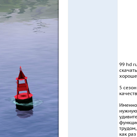
99 hd r
скачать
хорошем
5 сезон
качест
Именно 
нужную 
удивите
функцио
трудом,
как раз