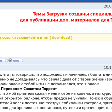
20.0
Темы Загрузки созданы специаль
для публикации доп. материалов для 
е ссылки заключайте в тег [ download ]
10.1
, что ты говоришь, что подождешь и начинаешь болтать ни 
нно не догадываясь, что сейчас делают с твоей женой (во
али рядом с тобой и ты не догадывался, что я рядом.
С Переводом Сюжетом Торрент
 что мой приятель сажал меня к себе на колени, и мы курил
на открытом балконе, чтобы предки не учуяли. Поиск и о
телей велся постоянно: театру необходимы гастроли, при
еров для зрелищных постановок, путевки и прочие приятн