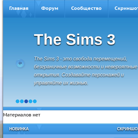
Главная
Форум
Сообщество
Скриншо
The Sims 3
The Sims 3 - это свобода перемещений,
безграничные возможности и невероятные
открытия. Создавайте персонажей и
управляйте их жизнью.
1
2
3
4
5
Материалов нет
НОВИНКА
СКРИНШ