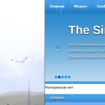
Главная
Форум
Соо
The S
это долгожданная и
будете играть с жиз
До выхода игры оста
1
2
3
4
5
Материалов нет
НОВИНКА