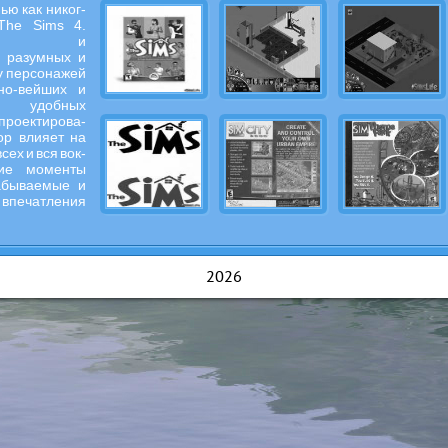
ью как никог-
The Sims 4.
вайте и
е разумных и
ху персонажей
о-вейших и
удобных
проектирова-
ор влияет на
сех и вся вок-
кие моменты
абываемые и
 впечатления
2026