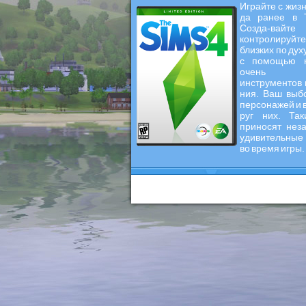
Играйте с жизн
да ранее в 
Созда-
контролируйт
близких по ду
с помощью н
очень 
инструментов 
ния. Ваш выб
персонажей и в
руг них. Та
приносят нез
удивительные
во время игры.