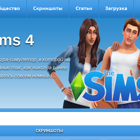
бщество
Скриншоты
Статьи
Загрузка
ims 4
гра-симулятор, в которой вы
нью так, как никогда ранее.
лось совсем немного...
СКРИНШОТЫ