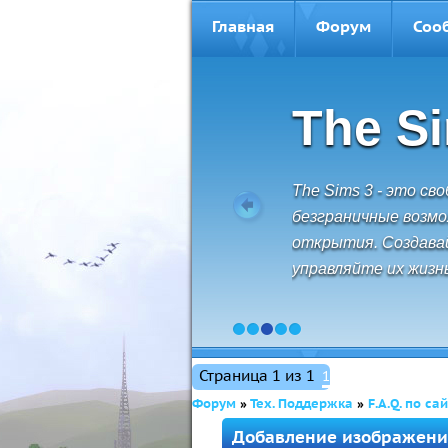
Главная
Форум
Соо
The S
The Sims 3 - это св
безграничные возм
открытия. Создава
управляйте их жизн
1
2
3
4
5
Страница
1
из
1
1
Форум
»
Тех. Поддержка
»
F.A.Q. по сай
Добавление изображени