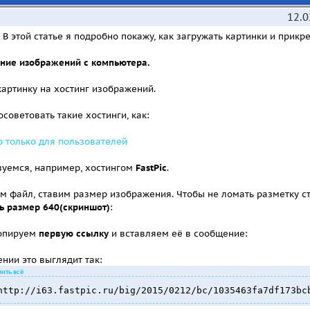
12.0
В этой статье я подробно покажу, как загружать картинки и прикр
ние изображений с компьютера.
картинку на хостинг изображений.
осоветовать такие хостинги, как:
о только для пользователей
зуемся, например, хостингом
FastPic
.
м файл, ставим размер изображения. Чтобы не ломать разметку с
ь размер 640(скриншот)
:
опируем
первую ссылку
и вставляем её в сообщение:
нии это выглядит так:
ить всё
http://i63.fastpic.ru/big/2015/0212/bc/1035463fa7df173bc