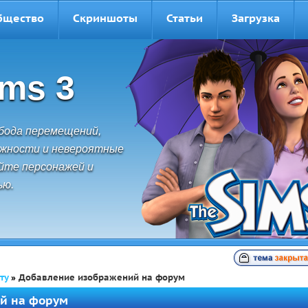
бщество
Скриншоты
Статьи
Загрузка
ims 3
обода перемещений,
ожности и невероятные
йте персонажей и
ью.
ту
»
Добавление изображений на форум
й на форум