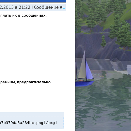
2.2015 в 21:22 | Сообщение #
1
еплять их в сообщениях.
траницы,
предпочтительно
b7b379da5a284bc.png[/img]