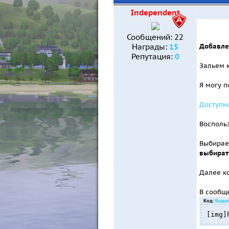
Independent
Сообщений:
22
Добавле
Награды:
15
Репутация:
0
Зальем 
Я могу п
Доступн
Восполь
Выбирае
выбират
Далее к
В сообще
Код:
Выдел
[img]