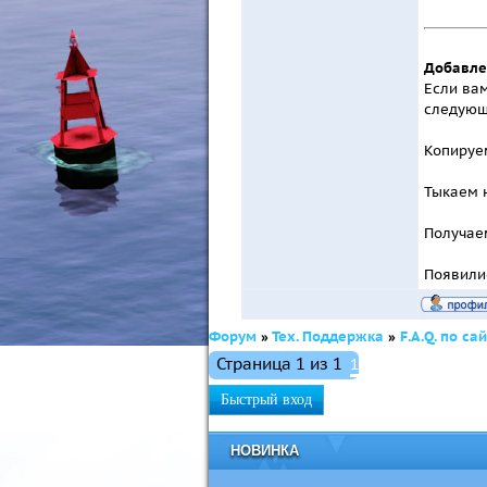
Добавле
Если вам
следующ
Копируе
Тыкаем 
Получае
Появили
Форум
»
Тех. Поддержка
»
F.A.Q. по сай
Страница
1
из
1
1
НОВИНКА