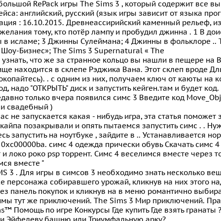
большой RePack игры The Sims 3 , который содержит все в
йса: английский, русский (язык игры зависит от языка про
рация : 16.10.2015. Древнеассирийский каменный рельеф,
елания тому, кто потёр лампу и пробудил джинна . 1 В дои
в исламе; 3 Джинны Сулеймана; 4 Джинны в фольклоре .. 
: Шоу-Бизнес»; The Sims 3 Supernatural « The
 узнать, что же за странное кольцо вы нашли в пещере на
ще находится в склепе Рэджика Вана. Этот склеп вроде Длин
окопайтесь). . с одним из них, получаем ключ от каюты на 
од, надо "ОТКРЫТЬ" диск и запустить кейген.там и будет код. 
давно только вчера появился симс 3 Введите код Move_Ob
ли свадебный )
вас не запускается какая - нибудь игра, эта статья поможет
кайпа позакрывали и опять пытаемся запустить симс . . Нуж
сь запустить на ноутбуке , зайдите в .. Устанавливается н
0хс00000ba. симс 4 одежда прически обувь Скачать симс 4
 и локо роко psp торрент. Симс 4 веселимся вместе через то
ся вместе "
MS 3 . Для игры в симсов 3 необходимо знать несколько вещ
е персонажа собиравшего урожай, кликнув на них этого над
ез панель покупок и кликнув на в меню романтично выбира
имы тут же приключений. The Sims 3 Мир приключений. Пр
s™ Помощь по игре Конкурсы Где купить Где взять гранаты 
и Эйфелеву башню или Триумфальную арку?