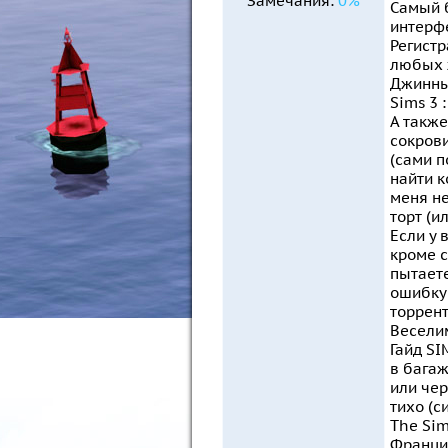
Замечания:
0%
Самый 
интерфе
Регист
любых ж
Джинны 
Sims 3 
А также
сокрови
(сами п
найти к
меня не
торт (и
Если у 
кроме с
пытаете
ошибку 
торрент
Веселим
Гайд SI
в багаж
или чер
тихо (с
The Sim
Франци