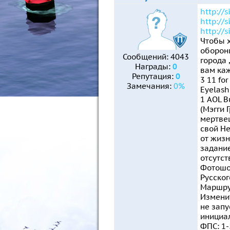
http://
http://
http://
Чтобы х
оборони
Сообщений:
4043
города 
Награды:
0
вам каж
Репутация:
0
3 11 fo
Замечания:
0%
Eyelash
1 AOL B
(Мэгги 
мертвец
свой Не
от жизн
задание
отсутст
Фотошоп
Русског
Маршрут
Изменит
не запу
инициал
ФПС: 1-