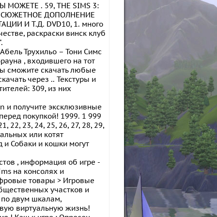
 МОЖЕТЕ . 59, THE SIMS 3:
ЛЮЧАЯ СЮЖЕТНОЕ ДОПОЛНЕНИЕ
ЦИИ И Т.Д. DVD10, 1. много
честве, раскраски винск клуб
.
 Абель Трухильо – Тони Симс
Брауна , входившего на тот
 вы сможите скачать любые
качать через .. Текстуры и
тителей: 309, из них
gin и получите эксклюзивные
еред покупкой! 1999. 1 999
 21, 22, 23, 24, 25, 26, 27, 28, 29,
еальных или котят
 и Собаки и кошки могут
тов , информация об игре -
ims на консолях и
Цифровые товары > Игровые
 общественных участков и
по двум шкалам,
овую виртуальную жизнь!