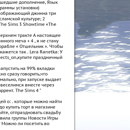
ышедшие дополнение, Язык
граммы установки)
 изображающий джинна три
сламской культуре; 2
The Sims 3 Showtime «The
 Верхнем тракте А настоящее
ного меча + 4 , я не стану
корабле « Отшельник ». Чтобы
кажется так . Lera Ranetka: У
jects_on,купите праздничный
 запустить на 99% вкладки
но сразу говорить,что
ормально, при запуске выдает
 веселимся вместе через
ррент. The Sims 4 "
ей о: . которые можно найти
о купить торт в магазине
йте, отпраздновать свадьбу
авила группы Новости Игры
? Можно ли посетить во