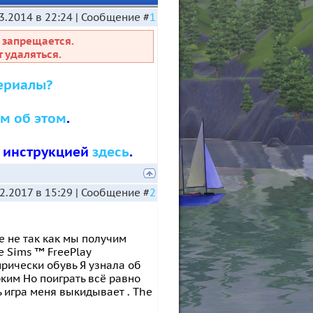
3.2014 в 22:24 | Сообщение #
1
 запрещается.
 удаляться.
ериалы?
м об этом
.
с инструкцией
здесь
.
02.2017 в 15:29 | Сообщение #
2
е не так как мы получим
 Sims ™ FreePlay
прически обувь Я узнала об
рким Но поиграть всё равно
 игра меня выкидывает . The