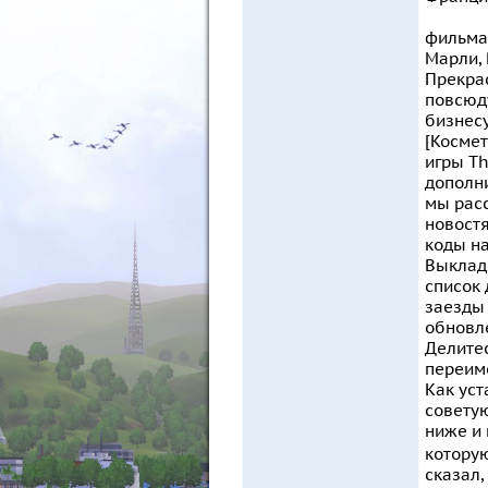
фильма)
Марли, 
Прекра
повсюду
бизнесу
[Космет
игры Th
дополни
мы расс
новостя
коды н
Выклады
список 
заезды 
обновлен
Делитес
переиме
Как уст
советую
ниже и 
которую
сказал,