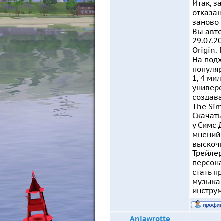
Итак, з
отказан
заново 
Вы авто
29.07.2
Origin.
На подх
популяр
1, 4 ми
универс
создава
The Sim
Cкачать
у Симс 
мнений!
выскочк
Трейлер
персона
стать 
музыкал
инструм
Anjawrotte