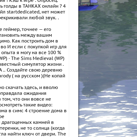
я ! Кэш к игре : Опросец.
ть голды в ТАНКАХ онлайн ? 4
йл startdedicated, нет может
рекрикивали любой звук. .
ре геймер, точнее — его
установить между вашим
имо. Как построить дом в
во И если с покупкой игр для
 опыта я могу на все 100 %
WP) · The Sims Medieval (WP)
известный симулятор жизни .
A .. Создайте свою деревню
arody ( на русском )(Не копай
но скачать здесь, и вволю
 оправдала ожидания
том, что они вовсе не
осмотреть такие видео:
ма в симс 4 строение дома в
ре
и драгоценных камней в
еренки, не то солнца (когда
гла найти ключ от двери. The