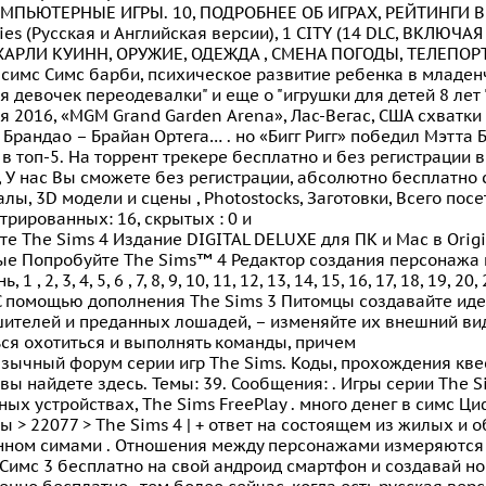
КОМПЬЮТЕРНЫЕ ИГРЫ. 10, ПОДРОБНЕЕ ОБ ИГРАХ, РЕЙТИНГИ ВЫ
ties (Русская и Английская версии), 1 CITY (14 DLC, ВК
ХАРЛИ КУИНН, ОРУЖИЕ, ОДЕЖДА , СМЕНА ПОГОДЫ, ТЕЛЕПОРТА
 симс Симс барби, психическое развитие ребенка в младен
я девочек переодевалки" и еще о "игрушки для детей 8 лет "
я 2016, «MGM Grand Garden Arena», Лас-Вегас, США схватки
 Брандао – Брайан Ортега… . но «Бигг Ригг» победил Мэтта 
в топ-5. На торрент трекере бесплатно и без регистрации
 У нас Вы сможете без регистрации, абсолютно бесплатно с
лы, 3D модели и сцены , Photostoсks, Заготовки, Всего посе
трированных: 16, скрытых : 0 и
те The Sims 4 Издание DIGITAL DELUXE для ПК и Mac в Ori
е Попробуйте The Sims™ 4 Редактор создания персонажа п
, 1 , 2, 3, 4, 5, 6 , 7, 8, 9, 10, 11, 12, 13, 14, 15, 16, 17, 18, 19, 20,
 C помощью дополнения The Sims 3 Питомцы создавайте ид
ителей и преданных лошадей, – изменяйте их внешний вид
ся охотиться и выполнять команды, причем
зычный форум серии игр The Sims. Коды, прохождения квес
 вы найдете здесь. Темы: 39. Сообщения: . Игры серии The S
ых устройствах, The Sims FreePlay . много денег в симс 
ы > 22077 > The Sims 4 | + ответ на состоящем из жилых и
нном симами . Отношения между персонажами измеряются 
Симс 3 бесплатно на свой андроид смартфон и создавай н