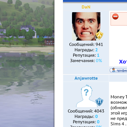
DaN
Сообщений:
941
Награды:
2
Репутация:
1
Замечания:
0%
Хо
Anjawrotte
Money T
возможн
(обновл
Сообщений:
4043
этой иг
Награды:
0
не пред
Репутация:
0
Sims 4 .