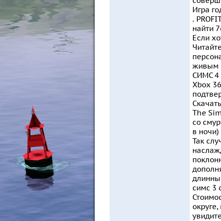
соверше
Игра го
. PROFI
найти 7
Если хо
Читайте
персона
живым с
СИМС 4 
Xbox 36
подтвер
Скачать
The Sim
со смур
в ночи) 
Так слу
наслажд
поклонн
дополня
длинный
симс 3 
Стоимос
округе,
увидите