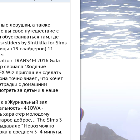
чные ловушки, а также
е вы свое путешествие с
и обустраиваться там, где
sliders by Sintiklia for Sims
есницы +19 слайдеров( 11
ет
undation TRANS4M 2016 Gala
ир сериала "Ходячие
VFX Wiz приглашен сделать
она точно знает , что хочет
тетрадки с домашним
отреть за детьми в наше
как в Журнальный зал
льность - 4 IOWA -
ть характер молодому
рое доброе, .. The Sims 3 -
- выдавало " Невозможно
ка в среднем 3- 4 минуты,