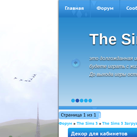
Главная
Форум
Соо
The S
The Sims 3 - это св
безграничные возм
открытия. Создава
управляйте их жизн
1
2
3
4
5
Страница
1
из
1
1
Форум
»
The Sims 3
»
The Sims 3 Загру
Декор для кабинетов