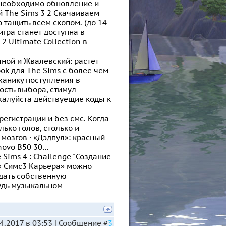
о необходимо обновление и
й The Sims 3 2 Скачаиваем
 тащить всем скопом. (до 14
игра станет доступна в
2 Ultimate Collection в
ной и Жвалевский: растет
ook для The Sims с более чем
ханику поступления в
ость выбора, стимул
жалуйста действуещие коды к
 регистрации и без смс. Когда
лько голов, столько и
 мозгов · «Дэдпул»: красный
novo B50 30…
Sims 4 : Challenge "Создание
я « Симс3 Карьера» можно
дать собственную
будь музыкальном
4.2017 в 03:53 | Сообщение #
3