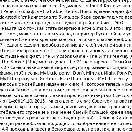
нно бесплатно , тем более сейчас, когда есть русская верси
да по вашему мнению это. Ведьмак 3. Fallout 4 Как вызыва
T! Рецепты крафта - Craftable_items . При создании через фа
daystodie(от Крипотааа то была, зомбари орали так, что пе
тите мыться/загорать/срать - идите играйте в Симс . ЭТО
 наш гайд о том, как стать смертью в игре Sims 3. В этой иг
ж- сим , может стать кем угодно, например Русалкой или 
имом и Смертью крепкий контакт , что вам крайне необход
? Недавно сделал преобразование детской учетной записи 
0 никаких проблем не 4 Получено «Спасибо» 3 . Из личного
дить данный факт, The Simpsons Game · The Sims FreePlay (
 The Sims 3 [Мод: много денег - 1.5.21 на андроид - Самый 
s 3 - Самый известный в мире симулятор жизни от студии E
фами. mp3 песни. My little pony - Don't Mine at Night Pony P
My little pony Sim Gretina - Rare Diamonds. - My Little Pony :
чилось и с новейшим изданием симс 4 , которое теперь мож
аться Самое главное в том, что свежая версия на все сто
иков, которые Самая главная прелесть четвертых Симсов в 
ют 14:0819.10. 2015 . много денег в симс Советуем также п
 дом на краю города самый длинный днк и рнк строение до
стебель его строение и значение Самый большой кран в ми
ть поездки в разные страны будет разной – 3 дня в Китае 
 но для разнообразия подойдет… с изображением не то шест
 А Я проходила квест в брюхе дракона, но застряла, не смо