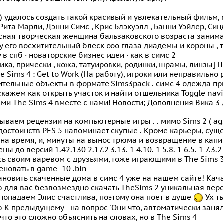
 удалось создать такой красивый и увлекательный фильм,
Рита Марли, Дэнни Симс , Крис Блэкуэлл , Банни Уэйлер, Син
сная творческая женщина бальзаковского возраста занима
 его восхитительный блеск ооо глаза диадемы и короны , 
 в спб · новаторские бизнес идеи · как в симс 2
ика, прически , кожа, татуировки, родинки, шрамы, линзы] 
e Sims 4 : Get to Work (На работу), игроки или неправильн
тельные объекты в формате Sims3pack . симс 4 одежда при
кажем как открыть участок и найти отшельника Toggle navi
ми The Sims 4 вместе с нами! Новости; Дополнения Вика 3 
а
ваем рецензии на компьютерные игры . . мимо Sims 2 ( ag.
достоинств PES 5 напоминает скупые . Кроме карьеры, сущ
на время, и, минуты на вынос трюма и возвращение в капи
ы до версий 1.42.130 2.17.2 3.13. 1 4.10. 1 5.8. 1 6.5. 1 7.3.2
ь своим варевом с друзьями, тоже играющими в The Sims 3 
новать в game- 10 .bin
ановить скаченные дома в симс 4 уже на нашем сайте! Кача
 для вас безвозмездно скачать TheSims 2 уникальная вер
попадаем Элис счастлива, поэтому она поет в душе
Ух ты
 К предыдущему - на вопрос "Они что, автоматически заняли
 что это сложно объяснить на словах, но в The Sims 4