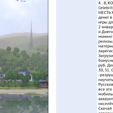
4 . 8, 
Celebri
МЕСТЬ 
денег в
игры дл
2 январ
и Диего
момент 
релизы,
материа
зарегис
Загрузи
бонусны
руб. День
30, 31.
-разруш
научить
Русскоя
все это
мобильн
аккаунт
населё
Скачай 