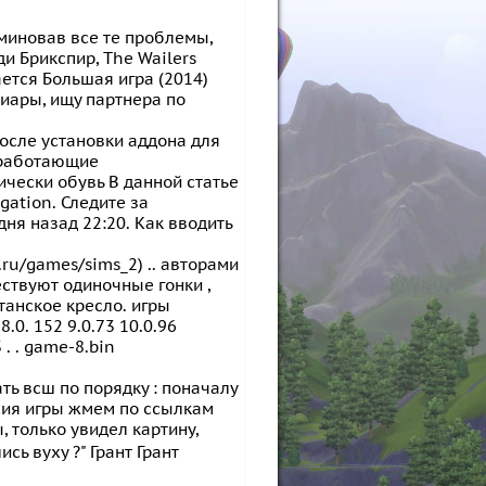
 миновав все те проблемы,
ди Брикспир, The Wailers
ется Большая игра (2014)
тиары, ищу партнера по
После установки аддона для
о работающие
чески обувь В данной статье
gation. Следите за
дня назад 22:20. Как вводить
ru/games/sims_2) .. авторами
ествуют одиночные гонки ,
танское кресло. игры
 8.0. 152 9.0.73 10.0.96
. . game-8.bin
ть всш по порядку : поначалу
сия игры жмем по ссылкам
, только увидел картину,
сь вуху ?" Грант Грант