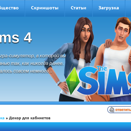
бщество
Скриншоты
Статьи
Загрузка
ims 3
обода перемещений,
ожности и невероятные
йте персонажей и
ью.
зка
»
Декор для кабинетов