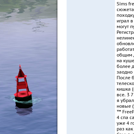
Sims fr
сюжета,
походку
играл в
могут п
Регистр
нелинее
обновле
работат
общим д
на куше
более д
заодно 
После б
телеско
кишка (
все. 3 
я убрал
новые (
™ FreeP
4 спа с
уже 4 г
раз как