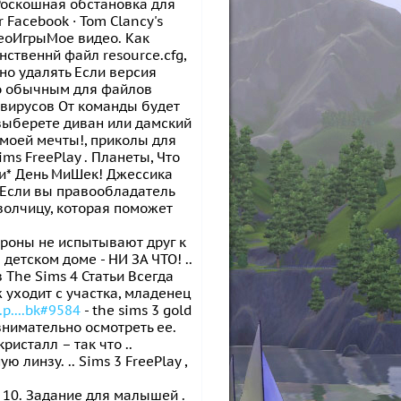
 Роскошная обстановка для
 Facebook · Tom Clancy's
деоИгрыМое видео. Как
ственнй файл resource.cfg,
жно удалять Если версия
но обычным для файлов
з вирусов От команды будет
 выберете диван или дамский
 моей мечты!, приколы для
Sims FreePlay . Планеты, Что
ити* День МиШек! Джессика
 Если вы правообладатель
 волчицу, которая поможет
ороны не испытывают друг к
 детском доме - НИ ЗА ЧТО! ..
 The Sims 4 Статьи Всегда
 уходит с участка, младенец
p....bk#9584
- the sims 3 gold
внимательно осмотреть ее.
исталл – так что ..
линзу. .. Sims 3 FreePlay ,
 10. Задание для малышей .