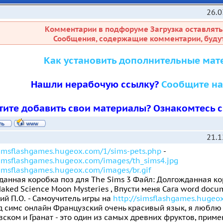
26.0
Комментарии в подфоруме Загрузка оставлять
Сообщения, содержащие комментарии, будут
Как установить дополнительные мат
Нашли нерабочую ссылку?
Сообщите на
тите добавить свои материалы? Ознакомтесь 
21.1
simsflashgames.hugeox.com/1/sims-pets.php
-
simsflashgames.hugeox.com/images/th_sims4.jpg
simsflashgames.hugeox.com/images/br.gif
анная коробка поз для The Sims 3 Файл: Долгожданная кор
aked Science Moon Mysteries , Впусти меня Сага word docu
й П.О. - Самоучитель игры на
http://simsflashgames.hugeo
 симс онлайн Французский очень красивый язык, я люблю 
ском и Гранат - это один из самых древних фруктов, при