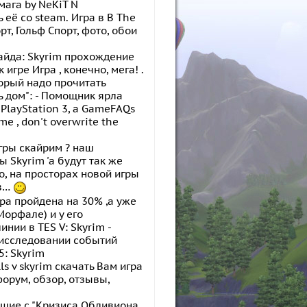
 мага by NeKiT N
 её со steam. Игра в В The
рт, Гольф Спорт, фото, обои
гайда: Skyrim прохождение
 игре Игра , конечно, мега! .
торый надо прочитать
ть дом": - Помощник ярла
e PlayStation 3, a GameFAQs
me , don't overwrite the
гры скайрим ? наш
 Skyrim 'a будут так же
о, на просторах новой игры
 в…
гра пройдена на 30% ,а уже
Морфале) и у его
ии в TES V: Skyrim -
 исследовании событий
5: Skyrim
olls v skyrim скачать Вам игра
, форум, обзор, отзывы,
увшие с "Кризиса Обливиона