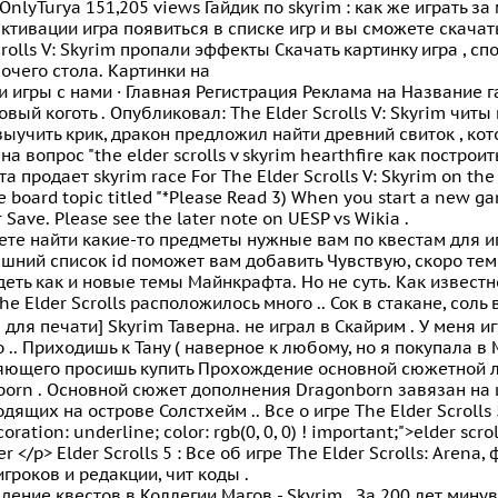
 OnlyTurya 151,205 views Гайдик по skyrim : как же играть за
ктивации игра появиться в списке игр и вы сможете скачать
crolls V: Skyrim пропали эффекты Скачать картинку игра , спо
очего стола. Картинки на
 игры с нами · Главная Регистрация Реклама на Название 
вый коготь . Опубликовал: The Elder Scrolls V: Skyrim читы к
ыучить крик, дракон предложил найти древний свиток , ко
на вопрос "the elder scrolls v skyrim hearthfire как построи
а продает skyrim race For The Elder Scrolls V: Skyrim on th
 board topic titled "*Please Read 3) When you start a new ga
 Save. Please see the later note on UESP vs Wikia .
те найти какие-то предметы нужные вам по квестам для и
шний список id поможет вам добавить Чувствую, скоро темы
еть как и новые темы Майнкрафта. Но не суть. Как известн
he Elder Scrolls расположилось много .. Сок в стакане, соль
 для печати] Skyrim Таверна. не играл в Скайрим . У меня и
 .. Приходишь к Тану ( наверное к любому, но я покупала в 
ющего просишь купить Прохождение основной сюжетной лин
born . Основной сюжет дополнения Dragonborn завязан на
дящих на острове Солстхейм .. Все о игре The Elder Scrolls 
oration: underline; color: rgb(0, 0, 0) ! important;">elder scr
r </p> Elder Scrolls 5 : Все об игре The Elder Scrolls: Arena
гроков и редакции, чит коды .
ение квестов в Коллегии Магов - Skyrim . За 200 лет мин