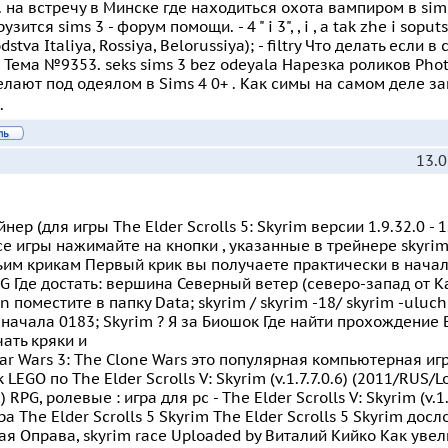
 на встречу в Минске где находиться охота вампиром в sims
узится sims 3 - форум помощи. - 4 " i 3", , i , a tak zhe i sop
dstva Italiya, Rossiya, Belorussiya); - filtry Что делать если 
- Тема №9353. seks sims 3 bez odeyala Нарезка роликов Pho
лают под одеялом в Sims 4 0+ . Как симы на самом деле з
.
13.0
йнер (для игры The Elder Scrolls 5: Skyrim версии 1.9.32.0 - 1
е игры нажимайте на кнопки , указанные в трейнере skyrim r
им крикам Первый крик вы получаете практически в начале
PG Где достать: вершина Северный ветер (северо-запад от 
in поместите в папку Data; skyrim / skyrim -18/ skyrim -uluc
 начала 0183; Skyrim ? Я за Биошок Где найти прохождение 
чать кряки и
ar Wars 3: The Clone Wars это популярная компьютерная игр
LEGO по The Elder Scrolls V: Skyrim (v.1.7.7.0.6) (2011/RUS/Lo
 RPG, ролевые : игра для pc - The Elder Scrolls V: Skyrim (v.1.
ра The Elder Scrolls 5 Skyrim The Elder Scrolls 5 Skyrim до
я Оправа, skyrim race Uploaded by Виталий Кийко Как увели