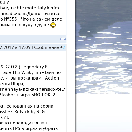
 3 ?
utstvuyuschie materialy k nim
в симс 3 очень Долго грузится
to №555 - Что на самом деле
анимаются вуху в душе
2.2017 в 17:09 | Сообщение #
3
.9.32.0.8 ( Legendary В
ace TES V: Skyrim - Гайд по
. Игры по жанрам · Action ·
Камня Шора).
hshennaya-fizika-zhenskix-tel/
Bioshock. игра БИОШОК-2 !
а , основанная на серии
ssless RePack by R. G .
7.7.0
словно переводится как
чить FPS в играх и убрать