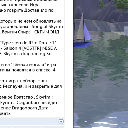
зык в консоли Игра
но говрить Доставило по
которые не чем обновлять на
 установлены . Song of Skyrim
н. Бритни Спирс - СКРИМ ЭНД
 Type : Jeu de R?le Date : 11
 - Saison 4 [VOSTFR] MISE A
 Skyrim . drag racing 3d
и на "Тёмная могила" игра
гины появятся в списке. 4.
р + игра + обзор, Наш
c Респауна, и и закрытые для
мное Братство , Skyrim :
Skyrim : Dragonborn выйдет
нение Dragonborn Дата
овать