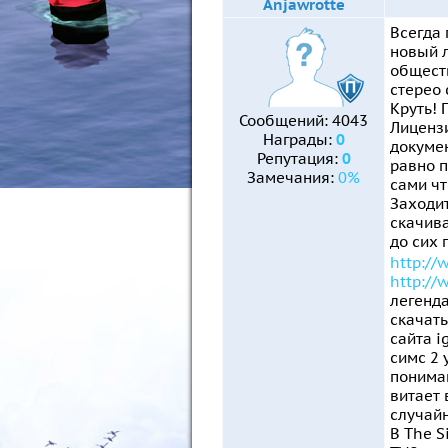
Anjawrotte
Всегда 
новый л
обществ
стерео 
Круть! 
Сообщений:
4043
Лицензи
Награды:
0
докумен
Репутация:
0
равно п
Замечания:
0%
сами чт
Заходит
скачива
до сих 
http:/
http:/
легенда
скачать
сайта i
симс 2 
понимаю
витает 
случай
В The S