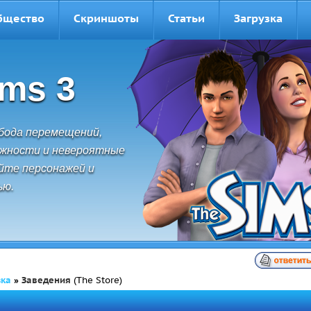
бщество
Скриншоты
Статьи
Загрузка
ims 3
обода перемещений,
ожности и невероятные
йте персонажей и
ью.
зка
»
Заведения
(The Store)