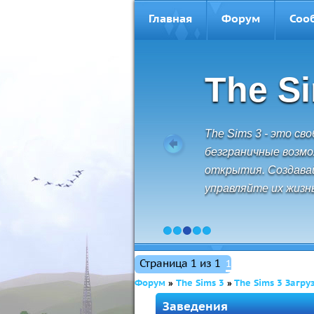
Главная
Форум
Соо
The S
The Sims 3 - это св
безграничные возм
открытия. Создава
управляйте их жизн
1
2
3
4
5
Страница
1
из
1
1
Форум
»
The Sims 3
»
The Sims 3 Загру
Заведения