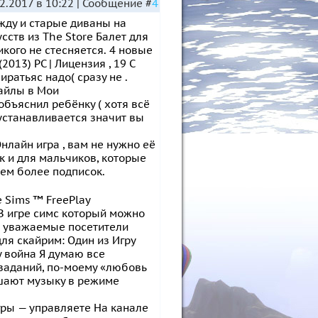
2.2017 в 10:22 | Сообщение #
4
ежду и старые диваны на
сств из The Store Балет для
кого не стесняется. 4 новые
2013) PC | Лицензия , 19 C
иратьяс надо( сразу не .
файлы в Мои
объяснил ребёнку ( хотя всё
 устанавливается значит вы
Онлайн игра , вам не нужно её
ак и для мальчиков, которые
тем более подписок.
 Sims ™ FreePlay
В игре симс который можно
те уважаемые посетители
для скайрим: Один из Игру
ру война Я думаю все
 заданий, по-моему «любовь
ушают музыку в режиме
игры — управляете На канале