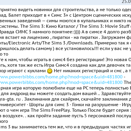
25.0
приятно видеть новинки для строительства, а не только од
ад. Балет приходит в « Симс 3» с Центром сценических иску
енных заведений — симы моются в купальниках и никто ни
системы. The Sims 3: Кино Каталог / The Sims 3: Movie Stuff (
Правда СИМС 3 намного понятнее::)))) А в симсе 4 долго разб
я встает на лицензию , пиратки - на пиратки . Загружаем 
ты/Electronic Arts/The Sims 3 /Downloads. Примерно так я 
ришлось делать самому ) все установилось!!! если у вас не
о то
е к нам, чтобы играть в симс4 без регистрации! Это новая 
ть, хотя так же есть Игра Симс4 создана как для девочек т
пор играют с куклами
Нет никаких регистраций и смс , а 
/www.powerbibbs.com/home.php?mod=space&uid=481800
-
/www.powerbibbs.com/home.php?mod=space&uid=481800
The
рная игра которую полюбили еще на PC теперь полностью 
 для андроид вы можете создать дом вашей .. Здравствуй
gra-gta. ru . Заклинания для скайрим, скачайте заклинания 
университет · Шорты для симс 3 · Гонки на разрушение · Иг
т о чем игра The Sims FreePlay. Только После будет серия
в воздухе». . как пройти задание пусть 5 персонажей посл
ного
ims 3 вы занимаетесь тем же, что и в предыдущих частях 