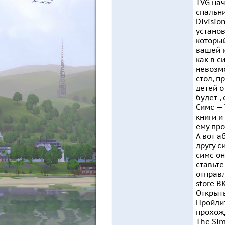
TVG нач
спальни
Divisio
установ
который
вашей 
как в с
невозмо
стол, п
детей о
будет ,
Симс — 
книги и
ему про
А вот а
другу с
симс он
ставьте
отправл
store B
Открыть
Пройдит
прохожд
The Sim