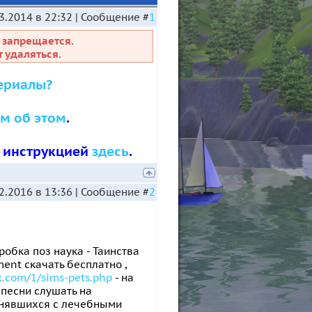
3.2014 в 22:32 | Сообщение #
1
 запрещается.
 удаляться.
ериалы?
м об этом
.
с инструкцией
здесь
.
2.2016 в 13:36 | Сообщение #
2
обка поз наука - Таинства
ment скачать бесплатно ,
x.com/1/sims-pets.php
- на
песни слушать на
менявшихся с лечебными