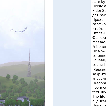
лаги by
После а
Elder S
для раб
Проходи
сапфиро
Чтобы в
Ответы 
Фолкрит
message
Prisoner
Не може
сегодня
ненавид
серии T
[Версия
закрыто
управля
Dragon
происхо
text-dec
The Elde
оценкаи
Прохожд