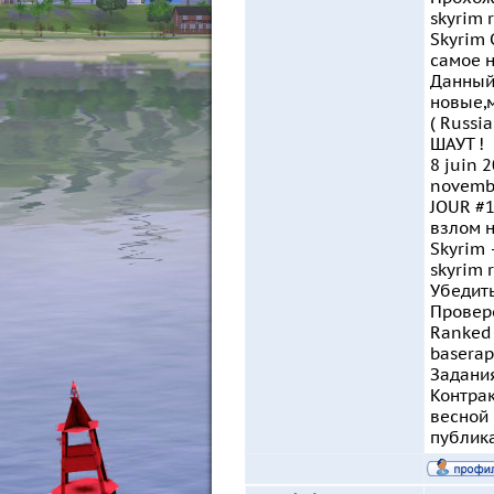
skyrim 
Skyrim 
самое н
Данный 
новые,м
( Russi
ШАУТ !
8 juin 2
novembr
JOUR #1
взлом н
Skyrim 
skyrim 
Убедить
Провере
Ranked 
basera
Задания
Контрак
весной 
публика