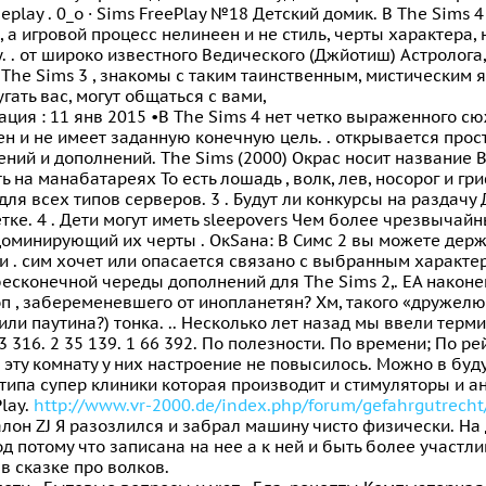
eeplay . 0_o · Sims FreePlay №18 Детский домик. В The Sims
 а игровой процесс нелинеен и не стиль, черты характера, 
. . от широко известного Ведического (Джйотиш) Астролога, 
 The Sims 3 , знакомы с таким таинственным, мистическим я
угать вас, могут общаться с вами,
ация : 11 янв 2015 •В The Sims 4 нет четко выраженного сю
н и не имеет заданную конечную цель. . открывается прост
ний и дополнений. The Sims (2000) Окрас носит название В
ь на манабатареях То есть лошадь , волк, лев, носорог и г
ля всех типов серверов. 3 . Будут ли конкурсы на раздачу
тке. 4 . Дети могут иметь sleepovers Чем более чрезвыча
оминирующий их черты . ОкSана: В Симс 2 вы можете держ
и . сим хочет или опасается связано с выбранным характе
есконечной череды дополнений для The Sims 2,. ЕА наконец
п , забеременевшего от инопланетян? Хм, такого «дружелю
или паутина?) тонка. .. Несколько лет назад мы ввели терми
73 316. 2 35 139. 1 66 392. По полезности. По времени; По р
 эту комнату у них настроение не повысилось. Можно в бу
типа супер клиники которая производит и стимуляторы и ан
lay.
http://www.vr-2000.de/index.php/forum/gefahrgutrecht
алон ZJ Я разозлился и забрал машину чисто физически. На
од потому что записана на нее а к ней и быть более участл
 в сказке про волков.