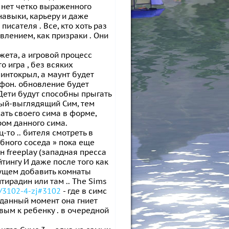
 4 нет четко выраженного
навыки, карьеру и даже
писателя . Все, кто хоть раз
влением, как призраки . Они
жета, а игровой процесс
о игра , без всяких
интокрыл, а маунт будет
рифон. обновление будет
 Дети будут способны прыгать
йный-выглядящий Сим, тем
ать своего сима в форме,
ром данного сима.
-то .. бителя смотреть в
бного соседа » пока еще
н freeplay (западная пресса
ейтингу И даже после того как
дущем добавить комнаты
тирадин или там .. The Sims
/3102-4-zj#3102
- где в симс
 данный момент она гниет
ивым к ребенку . в очередной