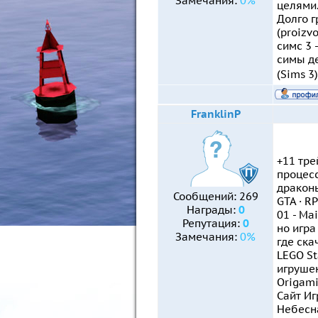
Замечания:
0%
целями.
Долго гр
(proizvo
симс 3 
симы де
(Sims 3)
FranklinP
+11 тре
процесс
драконь
Сообщений:
269
GTA · R
Награды:
0
01 - Ma
Репутация:
0
но игра
Замечания:
0%
где ска
LEGO St
игрушек 
Origami)
Сайт Иг
Небесна