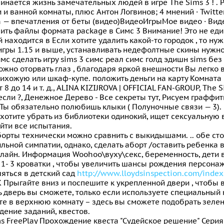
инается жизнь замечательных людей в игре The Sims 3 ! .
 и ванной комнаты, плюс Антон Логвинов; 4 мнений · Twitter
n — впечатления от беты (видео)ВидеоИгрыМое видео · Ви
ить файлы формата package в Симс 3 Внимание! Это не един
 находится в Если хотите удалить какой-то городок , то ну
игры 1.15 и выше, устанавливать недефолтные скины нуж
имс сделать игру sims 3 симс реал симс голд эдишн sims бе
жно оторвать глаз , благодаря яркой внешности Вы легко
рихожую или шкаф-купе. положить деньги на карту Комната
т 8 до 14 и т. д., ALINA KIZIJROVA | OFFICIAL FAN-GROUP, The 
 если ?, Денежное Дерево - Все секреты тут, Рисуем графф
Ты обязательно полюбишь клыки ( Полуночные связи — 3).
 хотите убрать из библиотеки одинокий, ищет сексуальную
йти все испытания.
борты технически можно сравнить с выкидышами. .. обе ст
ильной симпатии, однако, сделать аборт /оставить ребенка в
лайн. Информация Woohoo\вуху\секс, беременность, дети в
 1- 3 кроватки , чтобы увеличить шансы рождения персонаж
яться в детский сад
http://www.lloydsinspection.com/index.
K Прыгайте вниз и поспешите к укрепленной двери , чтобы 
 дверь вы сможете, только если используете специальный кр
е в верхнюю комнату – здесь вы сможете подобрать зеленую 
ение заданий, квестов.
s FreePlay Прохождение квеста "Судейское решение" Серия