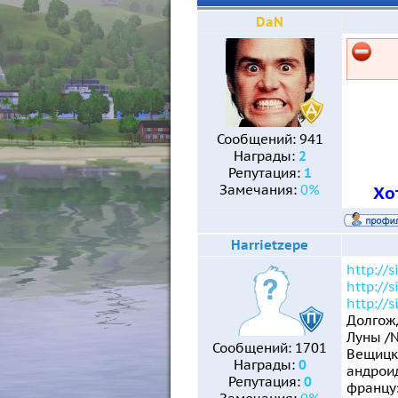
DaN
Сообщений:
941
Награды:
2
Репутация:
1
Замечания:
0%
Хо
Harrietzepe
http://
http://
http://
Долгожд
Луны /N
Сообщений:
1701
Вещицки
Награды:
0
андроид
Репутация:
0
француз