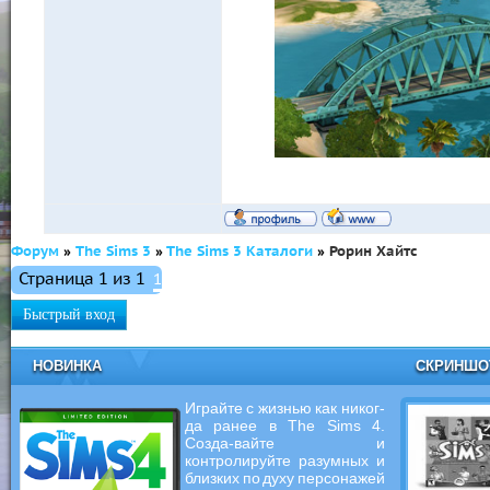
Форум
»
The Sims 3
»
The Sims 3 Каталоги
»
Рорин Хайтс
Страница
1
из
1
1
НОВИНКА
СКРИНШ
Играйте с жизнью как никог-
да ранее в The Sims 4.
Созда-вайте и
контролируйте разумных и
близких по духу персонажей