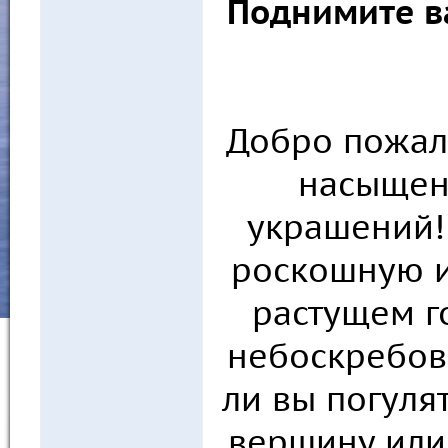
Поднимите в
Добро пожало
насыщен
украшений!
роскошную и
растущем г
небоскребов
ли вы погуля
вершину или