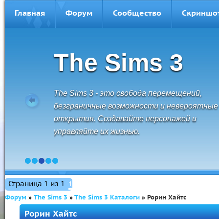
Главная
Форум
Сообщество
Скриншо
The Sims 3
The Sims 3 - это свобода перемещений,
безграничные возможности и невероятные
открытия. Создавайте персонажей и
управляйте их жизнью.
1
2
3
4
5
Страница
1
из
1
1
Форум
»
The Sims 3
»
The Sims 3 Каталоги
»
Рорин Хайтс
Рорин Хайтс