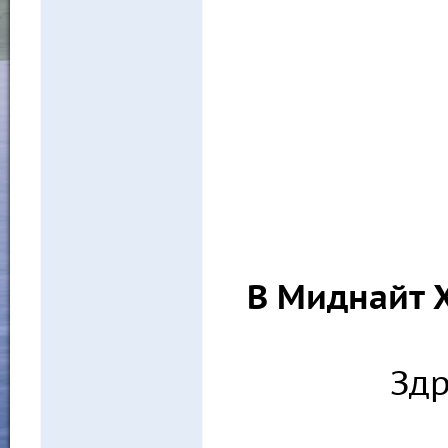
В Миднайт Х
Здр