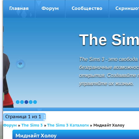
Главная
Форум
Сообщество
Скриншо
The Sims 3
The Sims 3 - это свобода перемещений,
безграничные возможности и невероятные
открытия. Создавайте персонажей и
управляйте их жизнью.
1
2
3
4
5
Страница
1
из
1
1
Форум
»
The Sims 3
»
The Sims 3 Каталоги
»
Миднайт Холоу
Миднайт Холоу