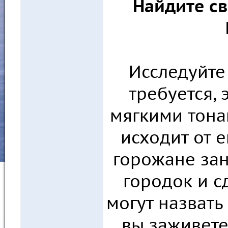
Найдите св
Исследуйте 
требуется, 
мягкими тона
исходит от 
горожане за
городок и с
могут назват
вы заживете 