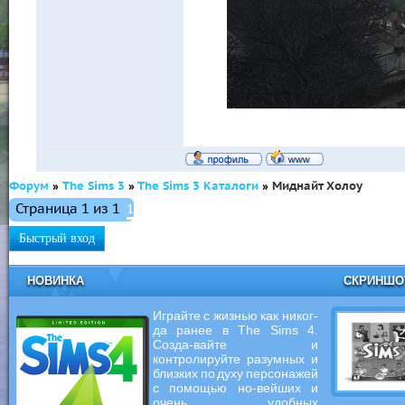
Форум
»
The Sims 3
»
The Sims 3 Каталоги
»
Миднайт Холоу
Страница
1
из
1
1
НОВИНКА
СКРИНШ
Играйте с жизнью как никог-
да ранее в The Sims 4.
Созда-вайте и
контролируйте разумных и
близких по духу персонажей
с помощью но-вейших и
очень удобных