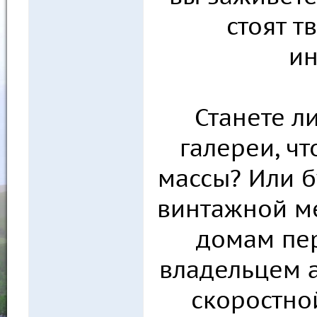
стоят т
ин
Станете л
галереи, чт
массы? Или б
винтажной ме
домам пер
владельцем а
скоростно