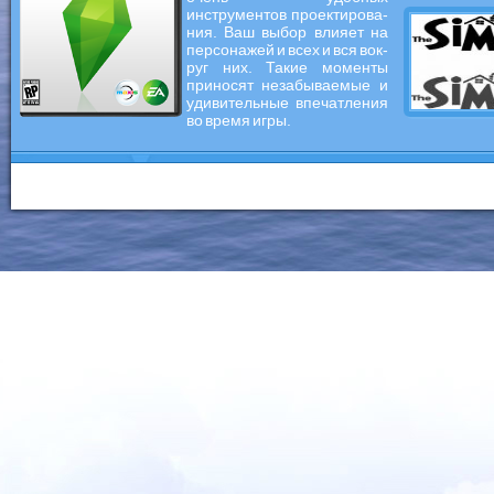
инструментов проектирова-
ния. Ваш выбор влияет на
персонажей и всех и вся вок-
руг них. Такие моменты
приносят незабываемые и
удивительные впечатления
во время игры.