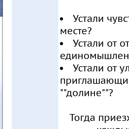
Устали чувс
месте?
Устали от о
единомышлен
Устали от 
приглашающих 
""долине""?
Тогда приез