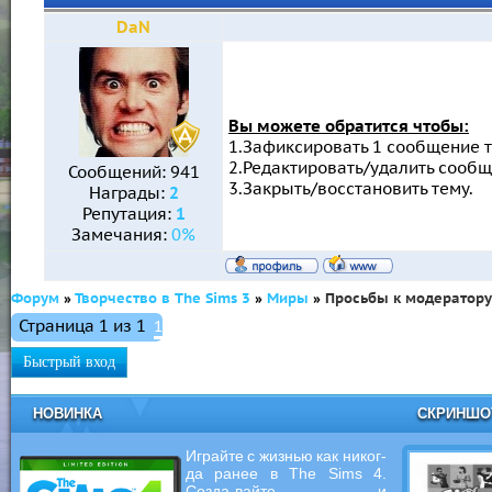
DaN
Вы можете обратится чтобы:
1.Зафиксировать 1 сообщение 
2.Редактировать/удалить сообщ
Сообщений:
941
3.Закрыть/восстановить тему.
Награды:
2
Репутация:
1
Замечания:
0%
Форум
»
Творчество в The Sims 3
»
Миры
»
Просьбы к модератору
Страница
1
из
1
1
НОВИНКА
СКРИНШ
Играйте с жизнью как никог-
да ранее в The Sims 4.
Созда-вайте и