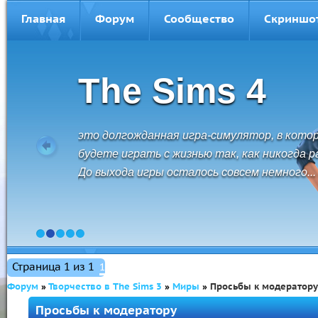
Главная
Форум
Сообщество
Скриншо
The Sims 3
The Sims 3 - это свобода перемещений,
безграничные возможности и невероятные
открытия. Создавайте персонажей и
управляйте их жизнью.
1
2
3
4
5
Страница
1
из
1
1
Форум
»
Творчество в The Sims 3
»
Миры
»
Просьбы к модератору
Просьбы к модератору