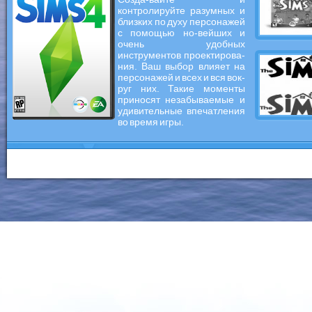
контролируйте разумных и
близких по духу персонажей
с помощью но-вейших и
очень удобных
инструментов проектирова-
ния. Ваш выбор влияет на
персонажей и всех и вся вок-
руг них. Такие моменты
приносят незабываемые и
удивительные впечатления
во время игры.