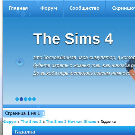
Главная
Форум
Сообщество
Скриншо
The Sims 3
The Sims 3 - это свобода перемещений,
безграничные возможности и невероятные
открытия. Создавайте персонажей и
управляйте их жизнью.
1
2
3
4
5
Страница
1
из
1
1
Форум
»
The Sims 2
»
The Sims 2 Ночная Жизнь
»
Гадалка
Гадалка