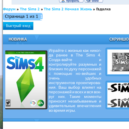
Форум
»
The Sims 2
»
The Sims 2 Ночная Жизнь
»
Гадалка
Страница
1
из
1
1
НОВИНКА
СКРИНШ
Играйте с жизнью как никог-
да ранее в The Sims 4.
Созда-вайте и
контролируйте разумных и
близких по духу персонажей
с помощью но-вейших и
очень удобных
инструментов проектирова-
ния. Ваш выбор влияет на
персонажей и всех и вся вок-
руг них. Такие моменты
приносят незабываемые и
удивительные впечатления
во время игры.