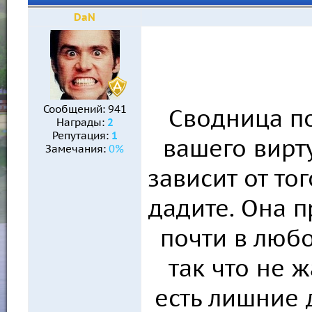
DaN
Сообщений:
941
Сводница п
Награды:
2
Репутация:
1
вашего вирт
Замечания:
0%
зависит от то
дадите. Она 
почти в любо
так что не ж
есть лишние д