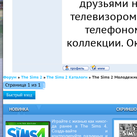
друзьями 
телевизором
телефоно
коллекции. О
Форум
»
The Sims 2
»
The Sims 2 Каталоги
»
The Sims 2 Молодежн
Страница
1
из
1
1
НОВИНКА
СКРИНШ
Играйте с жизнью как никог-
да ранее в The Sims 4.
Созда-вайте и
контролируйте разумных и