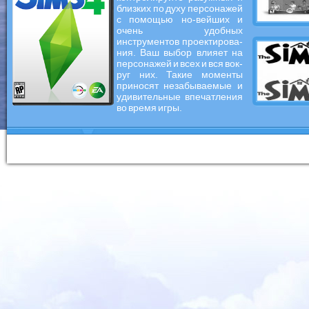
близких по духу персонажей
с помощью но-вейших и
очень удобных
инструментов проектирова-
ния. Ваш выбор влияет на
персонажей и всех и вся вок-
руг них. Такие моменты
приносят незабываемые и
удивительные впечатления
во время игры.