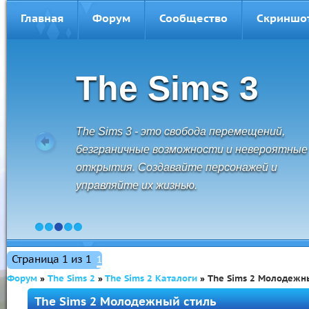
Главная
Форум
Сообщество
Скриншо
The Sims 3
The Sims 3 - это свобода перемещений,
безграничные возможности и невероятные
открытия. Создавайте персонажей и
управляйте их жизнью.
1
2
3
4
5
Страница
1
из
1
1
Форум
»
The Sims 2
»
The Sims 2 Каталоги
»
The Sims 2 Молодежн
The Sims 2 Молодежный стиль