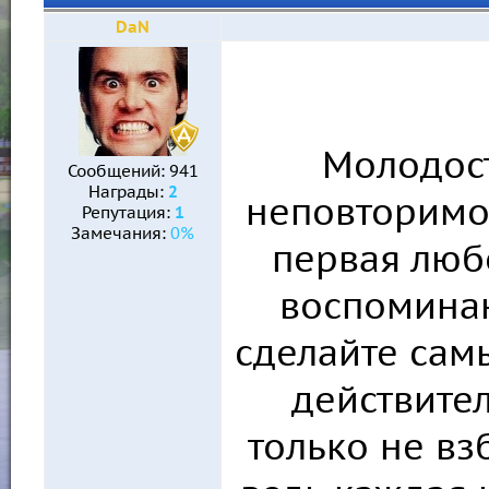
DaN
Молодост
Сообщений:
941
Награды:
2
неповторимо
Репутация:
1
Замечания:
0%
первая люб
воспоминан
сделайте сам
действите
только не вз