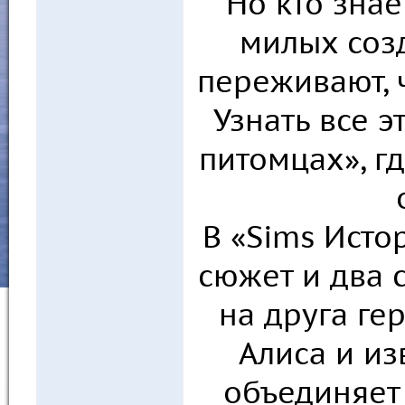
Но кто знае
милых соз
переживают, ч
Узнать все э
питомцах», г
В «Sims Исто
сюжет и два 
на друга ге
Алиса и из
объединяет 