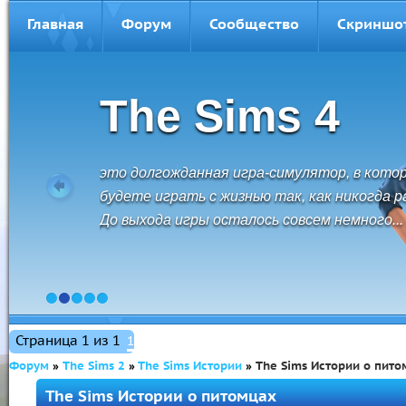
Главная
Форум
Сообщество
Скриншо
The Sims 3
The Sims 3 - это свобода перемещений,
безграничные возможности и невероятные
открытия. Создавайте персонажей и
управляйте их жизнью.
1
2
3
4
5
Страница
1
из
1
1
Форум
»
The Sims 2
»
The Sims Истории
»
The Sims Истории о пит
The Sims Истории о питомцах