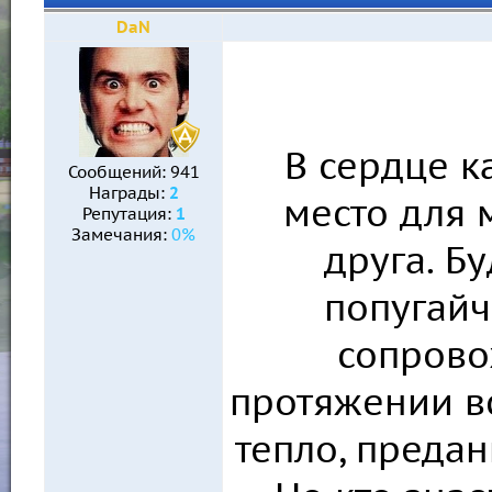
DaN
В сердце к
Сообщений:
941
Награды:
2
место для 
Репутация:
1
Замечания:
0%
друга. Бу
попугай
сопрово
протяжении вс
тепло, предан