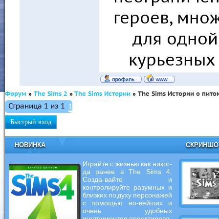
героев, мно
для одной
курьезных
Форум
»
The Sims 2
»
The Sims Истории
»
The Sims Истории о пит
Страница
1
из
1
1
НОВИНКА
СКРИНШ
Играйте с жизнью как никог-
да ранее в The Sims 4.
Созда-вайте и
контролируйте разумных и
близких по духу персонажей
с помощью но-вейших и
очень удобных
инструментов проектирова-