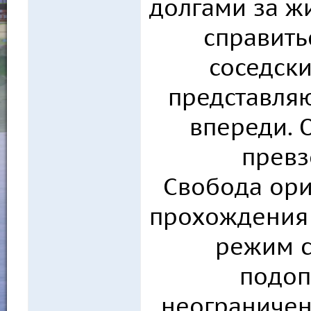
долгами за жи
справить
соседски
представляю
впереди. 
превз
Свобода ори
прохождения 
режим с
подоп
неограничен