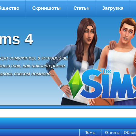
бщество
Скриншоты
Статьи
Загрузка
ims 4
гра-симулятор, в которой вы
нью так, как никогда ранее.
лось совсем немного...
Темы
Ответы
Обно