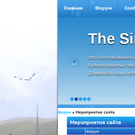
Главная
Форум
Соо
The S
это долгожданная и
будете играть с жиз
До выхода игры оста
1
2
3
4
5
Форум
»
Мероприятия сайта
Мероприятия сайта
Форум