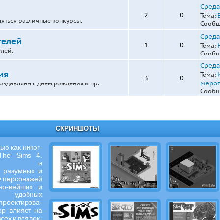
Среда,
2
0
Тема:
дяться различные конкурсы.
Сообщ
Среда,
телей
1
0
Тема:
лей.
Сообщ
Среда,
ия
Тема:
3
0
мероп
здавляем с днем рождения и пр.
Сообщ
СКРИНШОТЫ
ью как никог-
The Sims 4.
вайте и
е разумных и
ху персонажей
о-вейших и
удобных
проектирова-
ор влияет на
сех и вся вок-