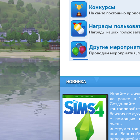
Конкурсы
На сайте постоянно прово
Награды пользова
Награды наших пользовате
Другие мероприят
Проводим мероприятия, по
НОВИНКА
Играйте с жизн
да ранее в 
Созда-
контролируйт
близких по ду
с помощью н
очень 
инструментов 
ния. Ваш выб
персонажей и в