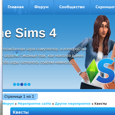
Главная
Форум
Сообщество
Скриншо
The Sims 3
The Sims 3 - это свобода перемещений,
безграничные возможности и невероятные
открытия. Создавайте персонажей и
управляйте их жизнью.
1
2
3
4
5
Страница
1
из
1
1
Форум
»
Мероприятия сайта
»
Другие мероприятия
»
Квесты
Квесты