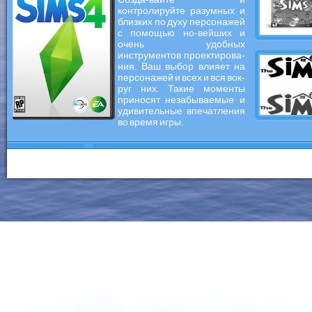
контролируйте разумных и
близких по духу персонажей
с помощью но-вейших и
очень удобных
инструментов проектирова-
ния. Ваш выбор влияет на
персонажей и всех и вся вок-
руг них. Такие моменты
приносят незабываемые и
удивительные впечатления
во время игры.