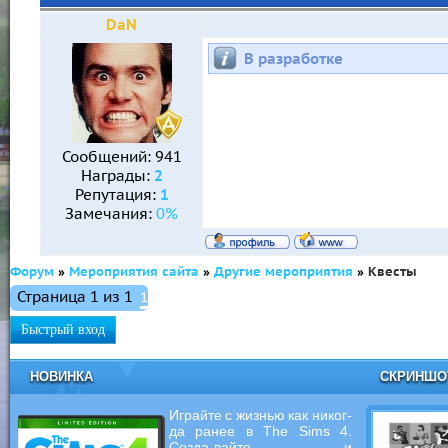
DaN
В разработке
Сообщений:
941
Награды:
2
Репутация:
1
Замечания:
0%
Форум
»
Мероприятия сайта
»
Другие мероприятия
»
Квесты
Страница
1
из
1
1
НОВИНКА
СКРИНШ
Играйте с жизнью как никог-
да ранее в The Sims 4.
Созда-вайте и